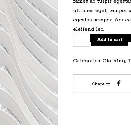
fames ac turpis egestas
ultricies eget, tempor 
egestas semper. Aenean
eleifend leo.
Add to cart
Categories:
Clothing
,
T