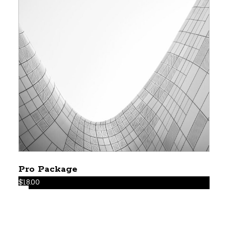
Pro Package
$
18.00