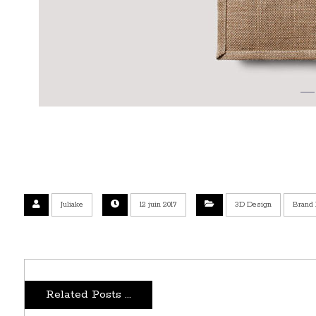
Juliake
12 juin 2017
3D Design
Brand
Related Posts ...