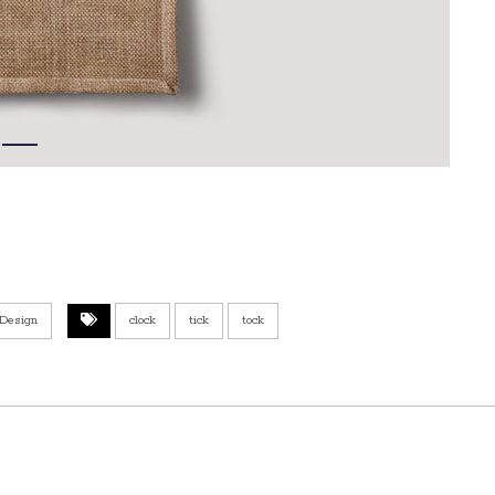
 Design
clock
tick
tock