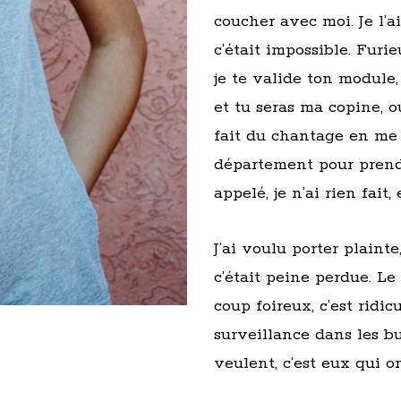
coucher avec moi. Je l’
c’était impossible. Furie
je te valide ton module,
et tu seras ma copine, o
fait du chantage en me d
département pour prendr
appelé, je n’ai rien fait
J’ai voulu porter plaint
c’était peine perdue. Le
coup foireux, c’est ridic
surveillance dans les bu
veulent, c’est eux qui o