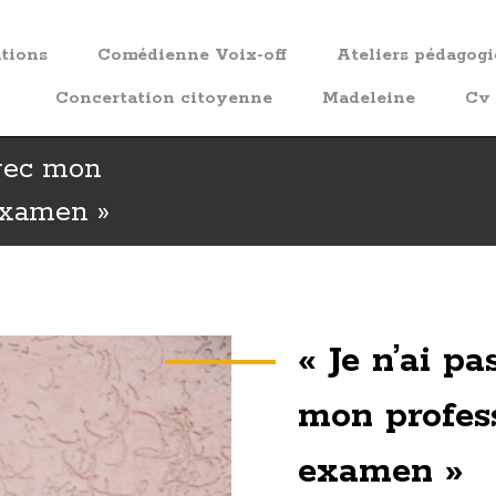
ations
Comédienne Voix-off
Ateliers pédagog
Concertation citoyenne
Madeleine
Cv
avec mon
 examen »
« Je n’ai p
mon profess
examen »